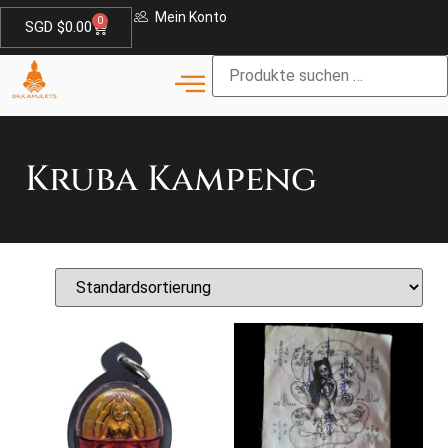
Mein Konto
0
SGD $
0.00
Kruba Kampeng