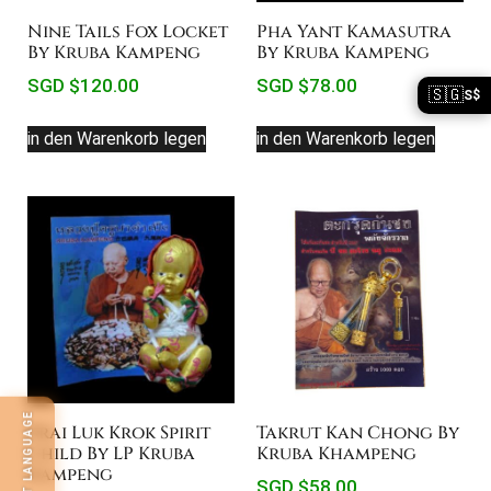
Nine Tails Fox Locket
Pha Yant Kamasutra
By Kruba Kampeng
By Kruba Kampeng
SGD $
120.00
SGD $
78.00
🇸🇬
S$
in den Warenkorb legen
in den Warenkorb legen
SELECT LANGUAGE
Prai Luk Krok Spirit
Takrut Kan Chong By
Child By LP Kruba
Kruba Khampeng
Kampeng
SGD $
58.00