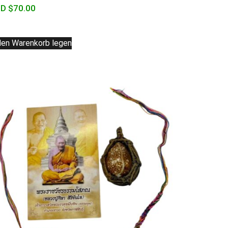
D $
70.00
den Warenkorb legen