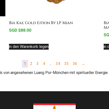
Bia Kae Gold Eition By LP Mian
Bi
Ma
SGD $
88.00
SG
in den Warenkorb legen
in 
1
2
3
4
…
34
35
36
→
ils von angesehenen Luang Por-Mönchen mit spiritueller Energie