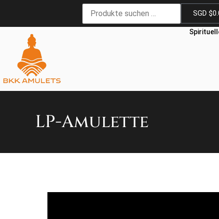
SGD $
0
Spirituel
LP-Amulette