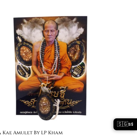
🇸🇬
S$
a Kae Amulet By LP Kham