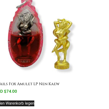
Tails Fox Amulet LP Nen Kaew
D $
74.00
den Warenkorb legen