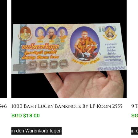
546
1000 Baht Lucky Banknote By LP Koon 2555
9 
SGD $
18.00
SG
in den Warenkorb legen
in 