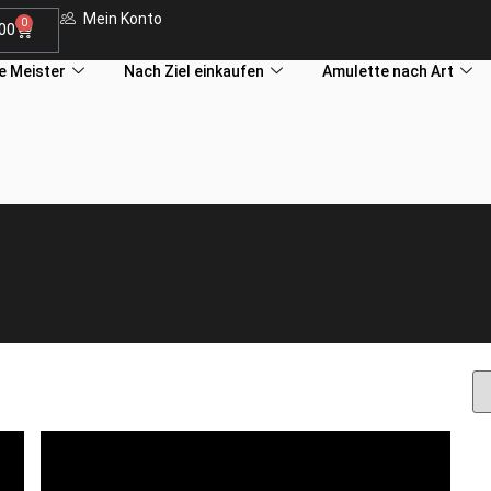
Mein Konto
0
.00
le Meister
Nach Ziel einkaufen
Amulette nach Art