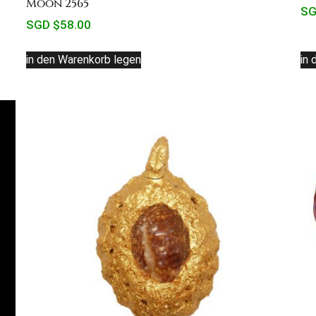
Moon 2565
SG
SGD $
58.00
in den Warenkorb legen
in 