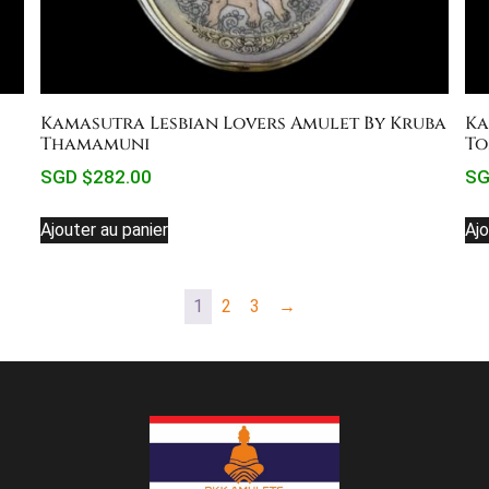
Kamasutra Lesbian Lovers Amulet By Kruba
Ka
Thamamuni
To
SGD $
282.00
SG
Ajouter au panier
Ajo
1
2
3
→