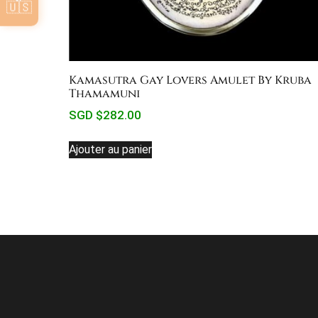
🇺🇸
Kamasutra Gay Lovers Amulet By Kruba
Thamamuni
SGD $
282.00
Ajouter au panier