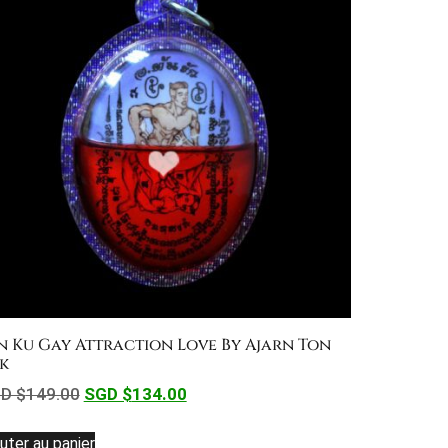
n Ku Gay Attraction Love By Ajarn Ton
k
D $
149.00
SGD $
134.00
uter au panier