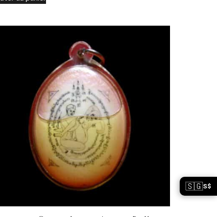
🇸🇬
S$