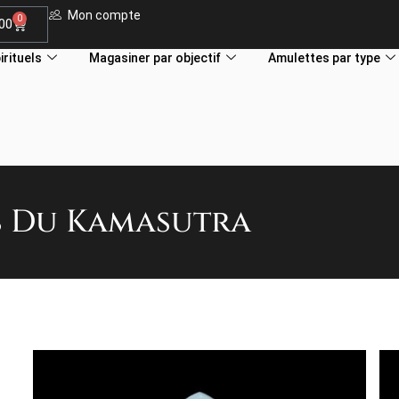
Mon compte
0
.00
irituels
Magasiner par objectif
Amulettes par type
s Du Kamasutra