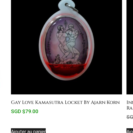
Gay Love Kamasutra Locket By Ajarn Korn
In
Ra
SGD $
79.00
SG
Ajouter au panier
Ajo