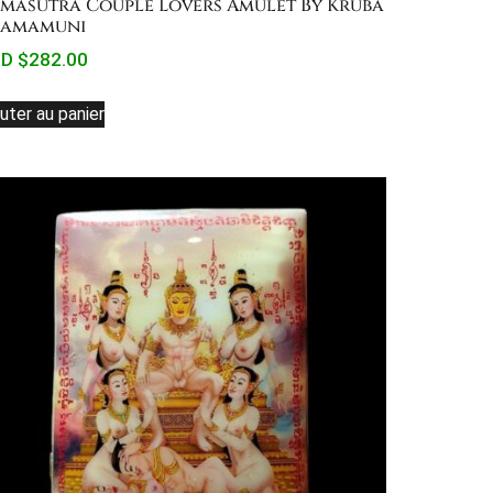
masutra Couple Lovers Amulet By Kruba
amamuni
D $
282.00
uter au panier