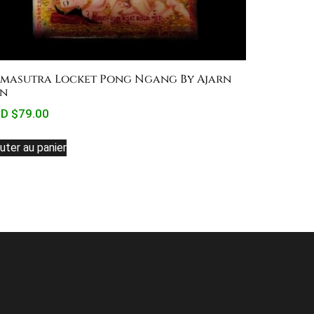
masutra Locket Pong Ngang By Ajarn
n
D $
79.00
uter au panier