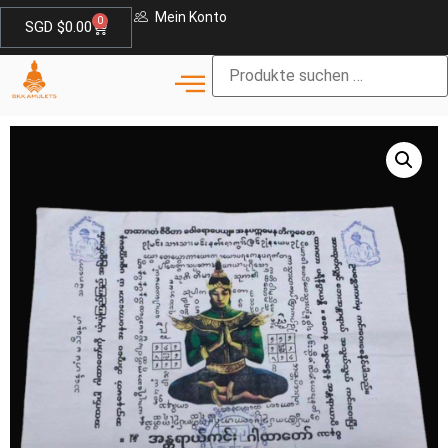
Mein Konto
0
SGD $
0.00