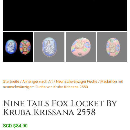
Startseite
/
Anhänger nach Art
/
Neunschwänziger Fuchs
/ Medaillon mit
neunschwänzigem Fuchs von Kruba Krissana 2558
Nine Tails Fox Locket By
Kruba Krissana 2558
SGD $
84.00