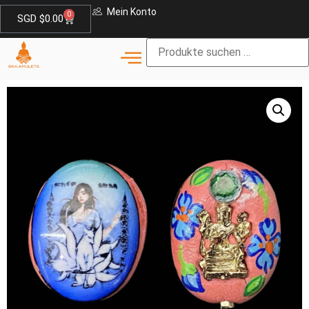
Mein Konto
0
SGD $
0.00