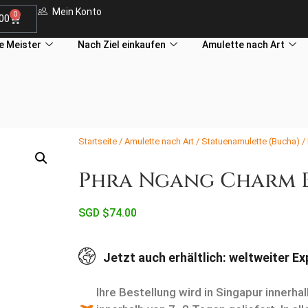
Mein Konto
0
.00
le Meister
Nach Ziel einkaufen
Amulette nach Art
Startseite
/
Amulette nach Art
/
Statuenamulette (Bucha)
/
Phra Ngang Charm B
SGD $
74.00
Jetzt auch erhältlich: weltweiter E
Ihre Bestellung wird in Singapur innerh