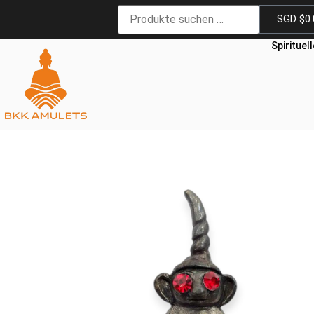
SGD $
0
Spirituel