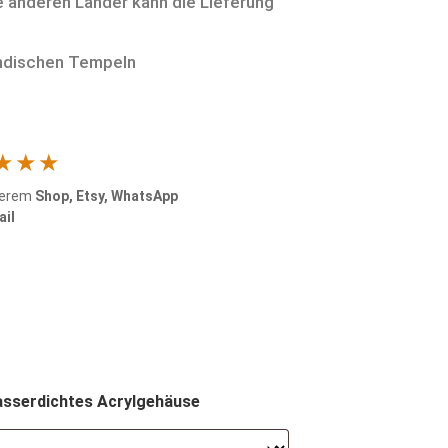
le anderen Länder kann die Lieferung
ändischen Tempeln
★★★
serem
Shop, Etsy, WhatsApp
ail
wasserdichtes Acrylgehäuse