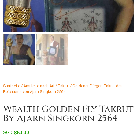
Startseite
/
Amulette nach Art
/
Takrut
/ Goldener Fliegen-Takrut des
Reichtums von Ajarn Singkorn 2564
Wealth Golden Fly Takrut
By Ajarn Singkorn 2564
SGD $
80.00