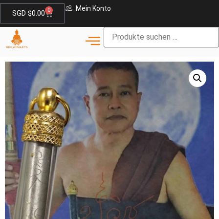
Mein Konto
0
SGD $
0.00