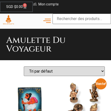
Mon compte
0
SGD $
0.00
Amulette Du
Voyageur
Vente!