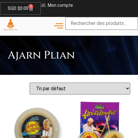
Mon compte
0
SGD $
0.00
Ajarn Plian