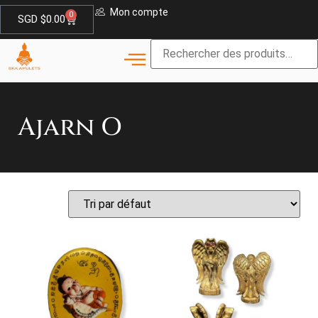
Mon compte
0
SGD $
0.00
Ajarn O