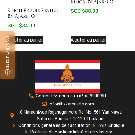
Rings By Ajarn O
Singh Figure Statue
SGD $
88.00
By Ajarn O
SGD $
34.00
SELECT LANGUAGE
Ajouter au panier
Ajouter au panier
🇺🇸
Contactez-nous au +66 638048961
info@bkkamalets.com
8 Naradhiwas Rajanagarindra Rd, No. 561 Yan Nawa,
Sathorn, Bangkok 10120 Thaïlande
Conditions générales de facturation
Avis juridique
Politique de confidentialité et de sécurité