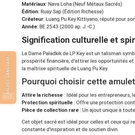
Matériaux
: Nava Loha (Neuf Métaux Sacrés)
Édition
: Ruay Sap (Édition Richesse)
Créateur
: Luang Pu Key Kittiyano, réputé pour son
Année
: BE 2543 (2000 ap. J.-C.)
Signification culturelle et spir
La Dame Paladkik de LP Key est un talisman symboli
SELECT LANGUAGE
prospérité financière, d'attirer les opportunités 
la maîtrise spirituelle de Luang Pu Key.
Pourquoi choisir cette amulet
Attire la richesse
: Idéal pour les entrepreneurs, l
🇺🇸
Protection spirituelle
: Offre une protection contr
Pièce de collection rare
: Un ajout unique à toute
Cet objet sacré est idéal pour celles et ceux qui r
constante d'inspiration et de soutien divin.