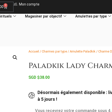
Mon compte
0
.00
irituels
Magasiner par objectif
Amulettes par type
Accueil
/
Charmes par type
/
Amulette Paladkik
/ Charme D
Paladkik Lady Charm
SGD $
38.00
Désormais également disponible : li
à 5 jours !
Vous recevrez votre commande sous 4 à 