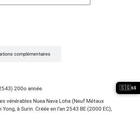
ations complémentaires
🇸🇬
 2543) 200o année.
S$
r des vénérables Nuea Nava Loha (Neuf Métaux
 Yong, à Surin. Créée en l'an 2543 BE (2000 EC),