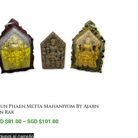
un Phaen Metta Mahaniyom By Ajarn
n Rak
D $
81.00
–
SGD $
101.00
iungi al carrello