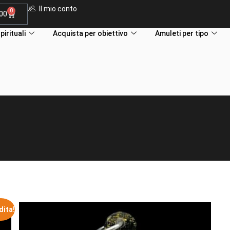
Il mio conto
0
.00
pirituali
Acquista per obiettivo
Amuleti per tipo
dita!