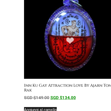
Inn Ku Gay Attraction Love By Ajarn To
Rak
SGD $
149.00
SGD $
134.00
Aggiungi al carrello