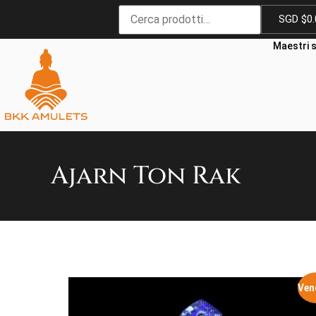
SGD $
0
Maestri s
Ajarn Ton Rak
Ven