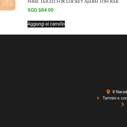
Nine Tailed Fox Locket Ajarn Ton Rak
🇺🇸
SGD $
84.00
Aggiungi al carrello
8 Narad
Termini e con