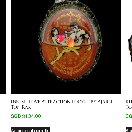
n
Inn Ku Love Attraction Locket By Ajarn
Kh
Ton Rak
To
SGD $
134.00
SG
Aggiungi al carrello
Agg