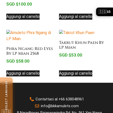
SGD $
100.00
🇸🇬
S$
Aggiungi al carrello
Aggiungi al carrello
Takrut Khun Paen By
LP Mian
Phra Ngang Red Eyes
By LP Mian 2568
SGD $
53.00
SGD $
58.00
Aggiungi al carrello
Aggiungi al carrello
SELECT LANGUAGE
Contattaci al +66 638048961
info@bkkamulets.com
🇺🇸
8 Naradhiwas Rajanagarindra Rd, No. 561 Yan Nawa,