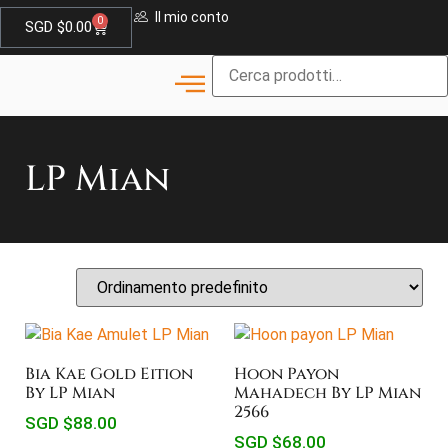
Il mio conto
0
SGD $
0.00
LP Mian
Bia Kae Gold Eition
Hoon Payon
By LP Mian
Mahadech By LP Mian
2566
SGD $
88.00
SGD $
68.00