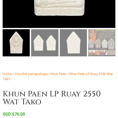
Home
/
Ciondoli per tipologia
/
Khun Paen
/ Khun Paen LP Ruay 2550 Wat
Tako
Khun Paen LP Ruay 2550
Wat Tako
SGD $
76.00