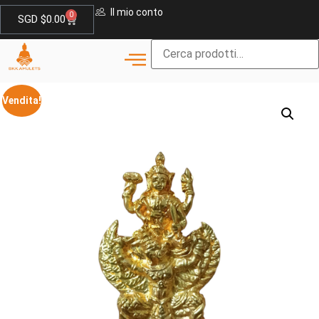
Il mio conto
0
SGD $
0.00
Vendita!