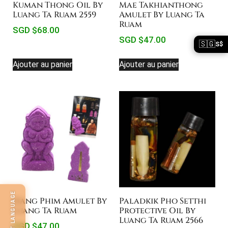
Kuman Thong Oil By
Mae Takhianthong
Luang Ta Ruam 2559
Amulet By Luang Ta
Ruam
SGD $
68.00
SGD $
47.00
🇸🇬
S$
Ajouter au panier
Ajouter au panier
SELECT LANGUAGE
Nang Phim Amulet By
Paladkik Pho Setthi
Luang Ta Ruam
Protective Oil By
Luang Ta Ruam 2566
SGD $
47.00