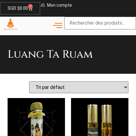
Mon compte
0
SGD $
0.00
Luang Ta Ruam